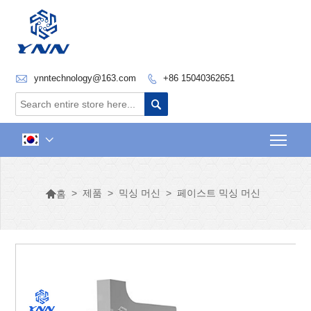

ynntechnology@163.com
+86 15040362651


Togg


>
제품
>
믹싱 머신
>
페이스트 믹싱 머신
홈